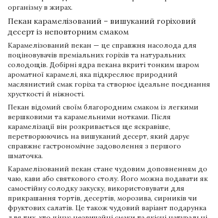
організму в жирах.
Пекан карамелізований – вишуканий горіховий
десерт із неповторним смаком
Карамелізований пекан — це справжня насолода для
поціновувачів преміальних горіхів та натуральних
солодощів. Добірні ядра пекана вкриті тонким шаром
ароматної карамелі, яка підкреслює природний
маслянистий смак горіха та створює ідеальне поєднання
хрусткості й ніжності.
Пекан відомий своїм благородним смаком із легкими
вершковими та карамельними нотками. Після
карамелізації він розкривається ще яскравіше,
перетворюючись на вишуканий десерт, який дарує
справжнє гастрономічне задоволення з першого
шматочка.
Карамелізований пекан стане чудовим доповненням до
чаю, кави або святкового столу. Його можна подавати як
самостійну солодку закуску, використовувати для
прикрашання тортів, десертів, морозива, сирників чи
фруктових салатів. Це також чудовий варіант подарунка
для тих, хто цінує незвичайні смаки та якісні натуральні