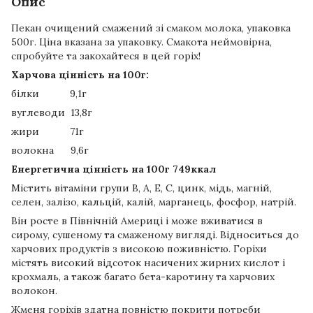
Опис
Пекан очищений смажений зі смаком молока, упаковка
500г. Ціна вказана за упаковку. Смакота неймовірна,
спробуйте та закохайтеся в цей горіх!
Харчова цінність на 100г:
білки 9,1г
вуглеводи 13,8г
жири 71г
волокна 9,6г
Енергетична цінність на 100г 749ккал
Містить вітаміни групи В, А, Е, С, цинк, мідь, магній,
селен, залізо, кальцій, калій, марганець, фосфор, натрій.
Він росте в Північній Америці і може вживатися в
сирому, сушеному та смаженому вигляді. Відноситься до
харчових продуктів з високою поживністю. Горіхи
містять високий відсоток насичених жирних кислот і
крохмаль, а також багато бета-каротину та харчових
волокон.
Жменя горіхів здатна повністю покрити потреби