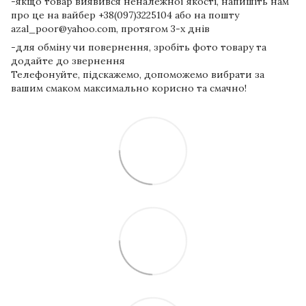
-якщо товар виявився неналежної якості, напишіть нам
про це на вайбер +38(097)3225104 або на пошту
azal_poor@yahoo.com, протягом 3-х днів
-для обміну чи повернення, зробіть фото товару та
додайте до звернення
Телефонуйте, підскажемо, допоможемо вибрати за
вашим смаком максимально корисно та смачно!