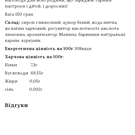
настроєм і дітей, і дорослих!
Вага 150 грам
Склад:
сироп глюкозний, цукор білий, вода питна,
желатин харчовий, регулятор кислотності: кислота
лимонна, ароматизатор: Малина, барвники натуральні:
кармін, куркумін.
Енергетична цінність на 100г
308ккал
Харчова цінність на 100г
:
Білки 7,3г
Вуглеводи 69,55г
Жири 0,05г
сіль 0,002г
Відгуки