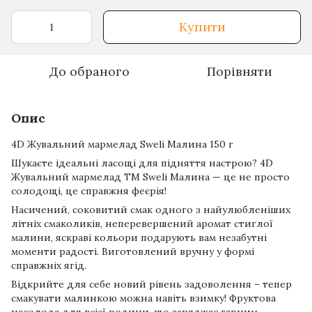
Купити
До обраного
Порівняти
Опис
4D Жувальний мармелад Sweli Малина 150 г
Шукаєте ідеальні ласощі для підняття настрою? 4D
Жувальний мармелад ТМ Sweli Малина — це не просто
солодощі, це справжня феєрія!
Насичений, соковитий смак одного з найулюбленіших
літніх смаколиків, неперевершений аромат стиглої
малини, яскраві кольори подарують вам незабутні
моменти радості. Виготовлений вручну у формі
справжніх ягід.
Відкрийте для себе новий рівень задоволення – тепер
смакувати малинкою можна навіть взимку! Фруктова
насолода для всієї родини, що заряджає гарним