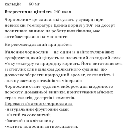
кальцій 60 мг
Енергетична цінність
240 ккал
Чорнослив - це сливи, які сушать у сушарці при
невисокій температурі. Денна порція у 30г на десерт
позитивно вплине на роботу кишківника, має
антибактеріальні компоненти.
Не рекомендований при діабеті.
В'ялений чорнослив — це один із найпопулярніших
сухофруктів, який цінують за насичений солодкий смак,
м'яку текстуру та природну користь. Його виготовляють
зі стиглих слив шляхом делікатного сушіння, що
дозволяє зберегти природний аромат, соковитість і
значну частину вітамінів та мінералів.
Чорнослив стане чудовим вибором для щоденного
перекусу, домашньої випічки, приготування м'ясних
страв, салатів, десертів і компотів.
Переваги в'яленого чорнослива:
-натуральний фруктовий смак;
-м'який та соковитий;
-багатий на клітковину;
-містить природні антиоксиданти;