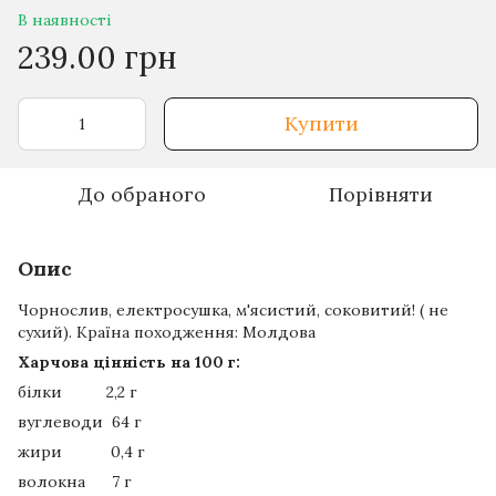
В наявності
239.00 грн
Купити
До обраного
Порівняти
Опис
Чорнослив, електросушка, м'ясистий, соковитий! ( не
сухий). Країна походження: Молдова
Харчова цінність на 100 г:
білки 2,2 г
вуглеводи 64 г
жири 0,4 г
волокна 7 г