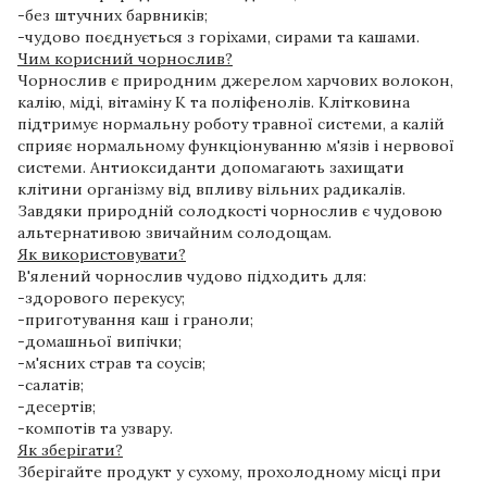
-без штучних барвників;
-чудово поєднується з горіхами, сирами та кашами.
Чим корисний чорнослив?
Чорнослив є природним джерелом харчових волокон,
калію, міді, вітаміну К та поліфенолів. Клітковина
підтримує нормальну роботу травної системи, а калій
сприяє нормальному функціонуванню м'язів і нервової
системи. Антиоксиданти допомагають захищати
клітини організму від впливу вільних радикалів.
Завдяки природній солодкості чорнослив є чудовою
альтернативою звичайним солодощам.
Як використовувати?
В'ялений чорнослив чудово підходить для:
-здорового перекусу;
-приготування каш і граноли;
-домашньої випічки;
-м'ясних страв та соусів;
-салатів;
-десертів;
-компотів та узвару.
Як зберігати?
Зберігайте продукт у сухому, прохолодному місці при