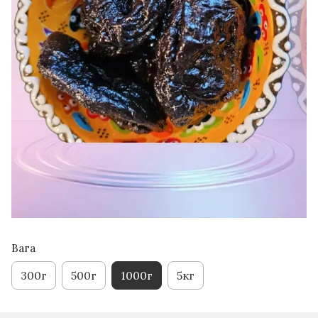
Вага
300г
500г
1000г
5кг