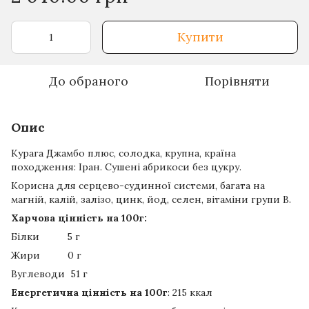
Купити
До обраного
Порівняти
Опис
Курага Джамбо плюс, солодка, крупна, країна
походження: Іран. Сушені абрикоси без цукру.
Корисна для серцево-судинної системи, багата на
магній, калій, залізо, цинк, йод, селен, вітаміни групи В.
Харчова цінність на 100г:
Білки 5 г
Жири 0 г
Вуглеводи 51 г
Енергетична цінність на 100г
: 215 ккал