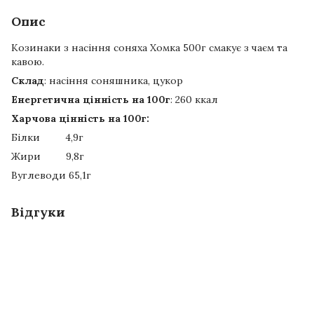
Опис
Козинаки з насіння соняха Хомка 500г смакує з чаєм та
кавою.
Склад
: насіння соняшника, цукор
Енергетична цінність на 100г
: 260 ккал
Харчова цінність на 100г:
Білки 4,9г
Жири 9,8г
Вуглеводи 65,1г
Відгуки