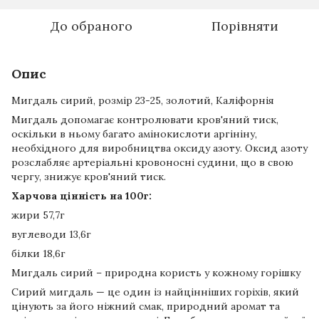
До обраного
Порівняти
Опис
Мигдаль сирий, розмір 23-25, золотий,
Каліфорнія
Мигдаль допомагає контролювати кров'яний тиск,
оскільки в ньому багато амінокислоти аргініну,
необхідного для виробництва оксиду азоту. Оксид азоту
розслабляє артеріальні кровоносні судини, що в свою
чергу, знижує кров'яний тиск.
Харчова цінність на 100г:
жири 57,7г
вуглеводи 13,6г
білки 18,6г
Мигдаль сирий – природна користь у кожному горішку
Сирий мигдаль — це один із найцінніших горіхів, який
цінують за його ніжний смак, природний аромат та