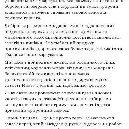
універсальність у харчуванні. Без обсмажування та зайвої
обробки він зберігає свій натуральний смак і природні
властивості, даруючи справжнє задоволення від
кожного горішка.
Добірні ядра сирого мигдалю чудово підходять для
щоденного перекусу, приготування домашнього
мигдального молока, корисних десертів, граноли, каш,
салатів та випічки. Це улюблений продукт
прихильників здорового способу життя, веганського та
збалансованого харчування.
Мигдаль є природним джерелом рослинного білка,
клітковини, корисних жирів, вітаміну Е та мінералів.
Завдяки своїй поживності він допомагає
урізноманітнити раціон і надовго дарує відчуття
ситості. Містить магній, кальцій, залізо, фосфор.
У Smilenuts ми пропонуємо сирий мигдаль високої
якості зі свіжих поставок. Ми ретельно відбираємо
кожну партію, щоб ви отримували ароматні ядра з
приємним природним смаком.
Сирий мигдаль — це не просто горіх. Це маленький
запас енергії, який завжди під рукою: у дорозі, на роботі,