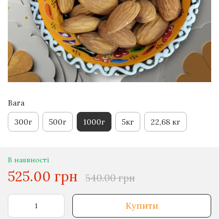
Вага
300г
500г
1000г
5кг
22,68 кг
В наявності
525.00 грн
540.00 грн
Купити