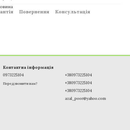
ковина
антія
Повернення
Консультація
Контактна інформація
0973225104
+380973225104
+380973225104
Передзвонити вам?
+380973225104
azal_poor@yahoo.com