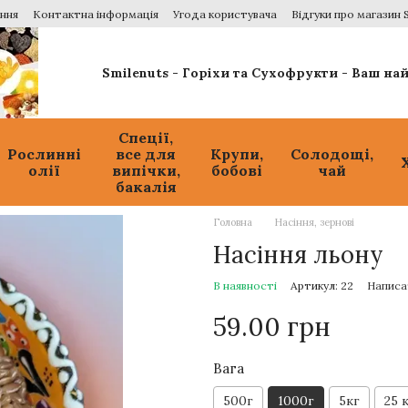
ення
Контактна інформація
Угода користувача
Відгуки про магазин 
Smilenuts - Горіхи та Сухофрукти - Ваш н
Спеції,
Рослинні
все для
Крупи,
Солодощі,
олії
випічки,
бобові
чай
бакалія
Головна
Насіння, зернові
Насіння льону
В наявності
Артикул: 22
Написа
59.00 грн
Вага
500г
1000г
5кг
25 