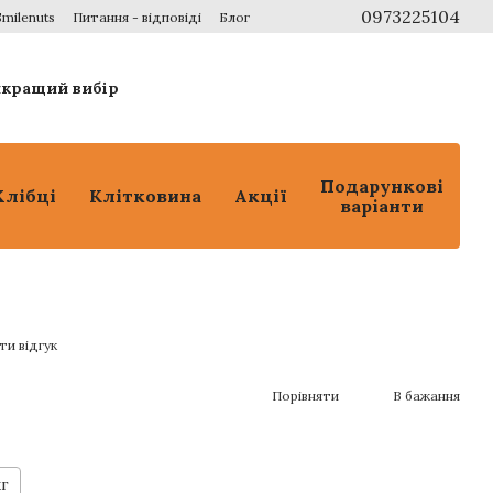
0973225104
Smilenuts
Питання - відповіді
Блог
айкращий вибір
Подарункові
Хлібці
Клітковина
Акції
варіанти
ти відгук
Порівняти
В бажання
кг