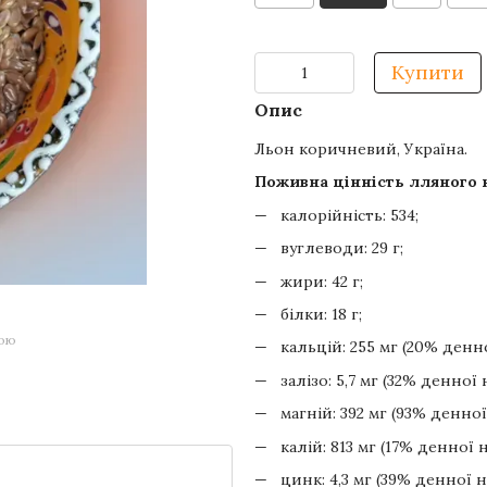
Купити
Опис
Льон коричневий, Україна.
Поживна цінність лляного н
калорійність: 534;
вуглеводи: 29 г;
жири: 42 г;
білки: 18 г;
гою
кальцій: 255 мг (20% денн
залізо: 5,7 мг (32% денної
магній: 392 мг (93% денно
калій: 813 мг (17% денної 
цинк: 4,3 мг (39% денної 