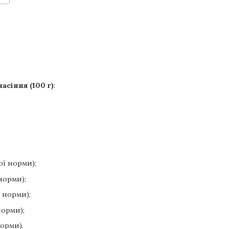
асіння (100 г)
:
ої норми);
 норми);
ї норми);
норми);
норми).