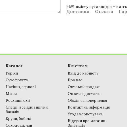
95% вмісту вуглеводів – кліт
Доставка
Оплата
Гар
Каталог
Клієнтам
Горіхи
Вхід до кабінету
Сухофрукти
Про нас
Насіння, зернові
Оптовий продаж
Мікси
Оплата і доставка
Рослинні олії
Обмін та повернення
Спеції, все для випічки,
Контактна інформація
бакалія
Угода користувача
Крупи, бобові
Відгуки про магазин
Солодощі, чай
Smilenuts