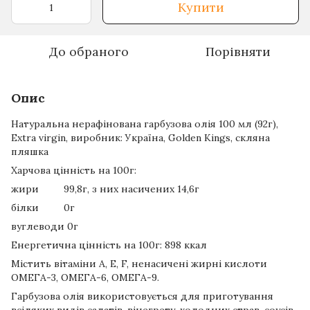
Купити
До обраного
Порівняти
Опис
Натуральна нерафінована гарбузова олія 100 мл (92г),
Extra virgin, виробник: Україна, Golden Kings, скляна
пляшка
Харчова цінність на 100г:
жири 99,8г, з них насичених 14,6г
білки 0г
вуглеводи 0г
Енергетична цінність на 100г: 898 ккал
Містить вітаміни А, Е, F, ненасичені жирні кислоти
ОМЕГА-3, ОМЕГА-6, ОМЕГА-9.
Гарбузова олія використовується для приготування
всіляких видів салатів, вінегрету, холодних страв, соусів,