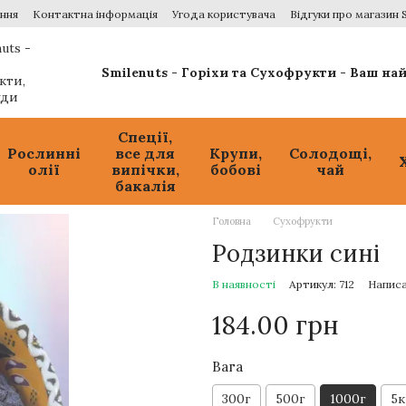
ення
Контактна інформація
Угода користувача
Відгуки про магазин 
Smilenuts - Горіхи та Сухофрукти - Ваш н
Спеції,
Рослинні
все для
Крупи,
Солодощі,
олії
випічки,
бобові
чай
бакалія
Головна
Сухофрукти
Родзинки сині
В наявності
Артикул: 712
Написа
184.00 грн
Вага
300г
500г
1000г
5к