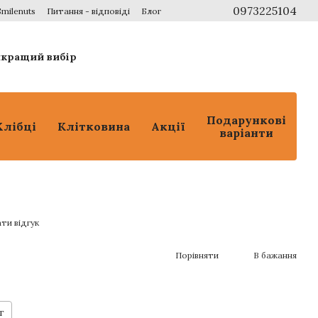
0973225104
Smilenuts
Питання - відповіді
Блог
айкращий вибір
Подарункові
Хлібці
Клітковина
Акції
варіанти
ти відгук
Порівняти
В бажання
г