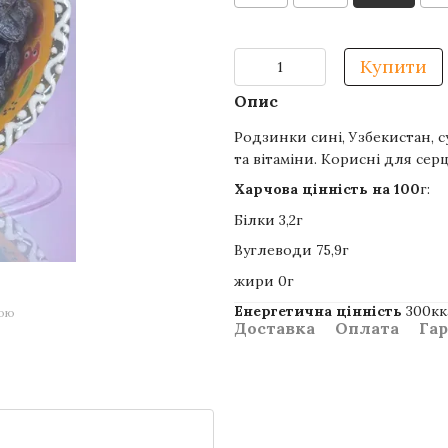
Купити
Опис
Родзинки сині, Узбекистан, с
та вітаміни. Корисні для се
Харчова цінність на 100
г:
Білки 3,2г
Вуглеводи 75,9г
жири 0г
Енергетична цінність
300кк
гою
Доставка
Оплата
Гар