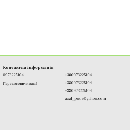
Контактна інформація
0973225104
+380973225104
+380973225104
Передзвонити вам?
+380973225104
azal_poor@yahoo.com