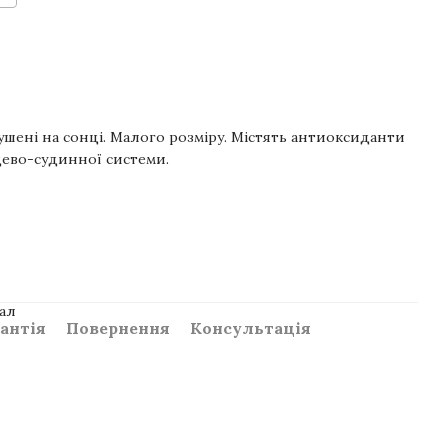
ушені на сонці. Малого розміру. Містять
антиоксиданти
рцево-судинної системи.
ал
антія
Повернення
Консультація