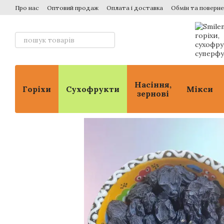
Перейти до основного контенту
Про нас
Оптовий продаж
Оплата і доставка
Обмін та поверн
Насіння,
Горіхи
Сухофрукти
Мікси
зернові