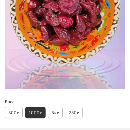
Вага
500г
1000г
5кг
250г