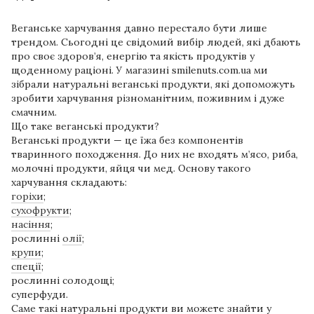
Веганське харчування давно перестало бути лише
трендом. Сьогодні це свідомий вибір людей, які дбають
про своє здоров’я, енергію та якість продуктів у
щоденному раціоні. У магазині smilenuts.com.ua⁠ ми
зібрали натуральні веганські продукти, які допоможуть
зробити харчування різноманітним, поживним і дуже
смачним.
Що таке веганські продукти?
Веганські продукти — це їжа без компонентів
тваринного походження. До них не входять м’ясо, риба,
молочні продукти, яйця чи мед. Основу такого
харчування складають:
горіхи
;
сухофрукти
;
насіння
;
рослинні
олії
;
крупи
;
спеції
;
рослинні солодощі;
суперфуди.
Саме такі натуральні продукти ви можете знайти у