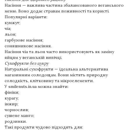
Насіння — важлива частина збалансованого веганського
меню. Воно додає стравам поживності та користі.
Популярні варіанти:
кунжут;
чіа;
льон;
гарбузове насіння;
соняшникове насіння.
Насіння чіа та льон часто використовують як заміну
яйцям у веганській випічці.
Сухофрукти
без цукру
Натуральні сухофрукти — ідеальна альтернатива
магазинним солодощам. Вони містять природну
солодкість, клітковину та мікроелементи.
У smilenuts.in.ua⁠ можна знайти:
фініки;
курагу;
інжир;
чорнослив;
сушене манго;
родзинки.
Такі продукти чудово підходять для: