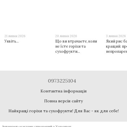
21 липня 2026
20 липня 2026
3 липня 2026
Уявіть...
Що ви втрачаєте, коли
Який рис б
не їсте горіхи та
кращий: пр
сухофрукти...
непропаре
0973225104
Контактна інформація
Повна версія сайту
Найкращі горіхи та сухофрукти! Для Вас - як для себе!
Інтернет-магазин створений з Хорошоп