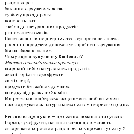
раціон через:
бажання харчуватись легше;
турботу про здоров’я;
контроль ваги;
любов до натуральних продуктів;
різноманіття смаків.
Навіть якщо ви не дотримуєтесь суворого веганства,
рослинні продукти допоможуть зробити харчування
більш збалансованим.
Чому варто купувати у Smilenuts?
Магазин smilenuts.com.ua⁠ пропонує:
широкий вибір натуральних продуктів;
якісні горіхи та сухофрукти;
свіжі спеції;
продукти без зайвих домішок;
швидку відправку по Україні.
Ми ретельно відбираємо асортимент, щоб ви могли
насолоджуватись натуральним смаком і користю щодня.
Веганські продукти
— це смачно, поживно та сучасно.
Горіхи, сухофрукти, насіння і спеції допомагають
створювати корисний раціон без компромісів у смаку. У