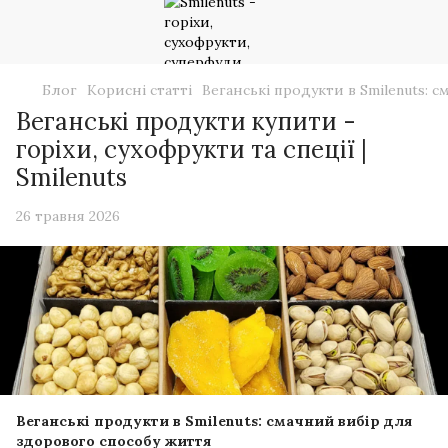
Блог
Корисні статті
Веганські продукти в Smilenuts: 
Веганські продукти купити -
горіхи, сухофрукти та спеції |
Smilenuts
26 травня 2026
Веганські продукти в Smilenuts: смачний вибір для
здорового способу життя