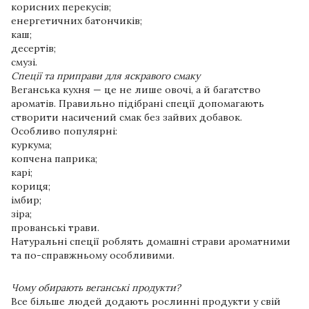
корисних перекусів;
енергетичних батончиків;
каш;
десертів;
смузі.
Спеції та приправи для яскравого смаку
Веганська кухня — це не лише овочі, а й багатство
ароматів. Правильно підібрані спеції допомагають
створити насичений смак без зайвих добавок.
Особливо популярні:
куркума;
копчена паприка;
карі;
кориця;
імбир;
зіра;
прованські трави.
Натуральні спеції роблять домашні страви ароматними
та по-справжньому особливими.
Чому обирають веганські продукти?
Все більше людей додають рослинні продукти у свій