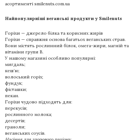
асортименті smilenuts.com.ua⁠
Найпопулярніші веганські продукти у Smilenuts
Горіхи — джерело білка та корисних жирів
Горіхи — справжня основа багатьох веганських страв.
Вони містять рослинний білок, омега-жири, магній та
вітаміни групи B.
У нашому магазині особливо популярні:
мигдаль;
кеш’ю;
волоський горіх;
фундук;
фісташки;
пекан.
Горіхи чудово підходять для:
перекусів;
рослинного молока;
десертів;
граноли;
веганських соусів.
Насіння для здорового раціону